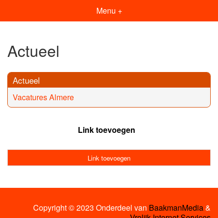
Menu +
Actueel
Actueel
Vacatures Almere
Link toevoegen
Link toevoegen
Copyright © 2023 Onderdeel van
BaakmanMedia
&
Vrolijk Internet Services