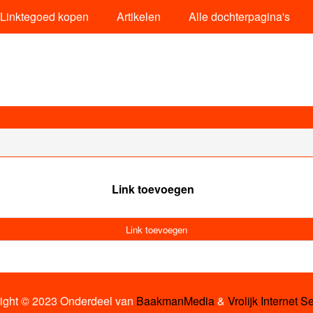
Linktegoed kopen
Artikelen
Alle dochterpagina's
Link toevoegen
Link toevoegen
ight © 2023 Onderdeel van
BaakmanMedia
&
Vrolijk Internet S