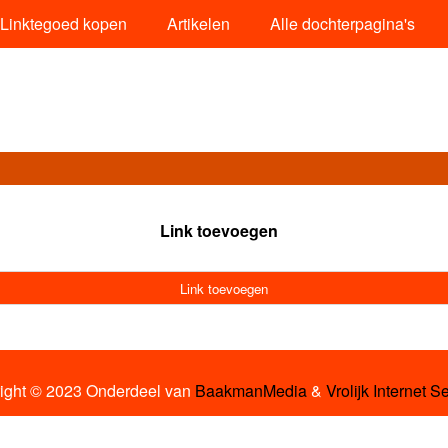
Linktegoed kopen
Artikelen
Alle dochterpagina's
Link toevoegen
Link toevoegen
ight © 2023 Onderdeel van
BaakmanMedia
&
Vrolijk Internet S