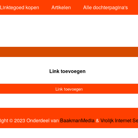
Linktegoed kopen
Artikelen
Alle dochterpagina's
Link toevoegen
Link toevoegen
ight © 2023 Onderdeel van
BaakmanMedia
&
Vrolijk Internet S